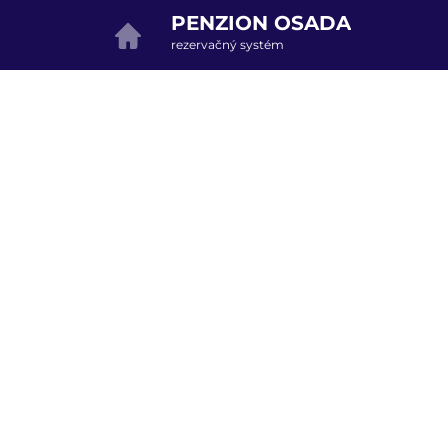
PENZION OSADA
rezervačný systém
2. Doplnkové služby
u
rte
Pr