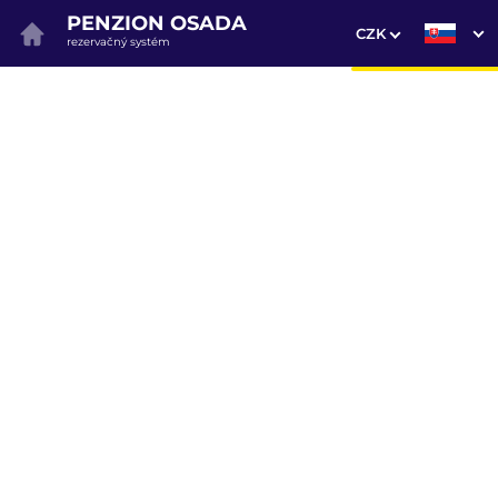
PENZION OSADA
CZK
rezervačný systém
1. Výber pobytu
2. Doplnkové služby
3. Vaše údaje
Dátum príchodu
Dátum odchodu
Prosím vyberte
Prosím vyberte